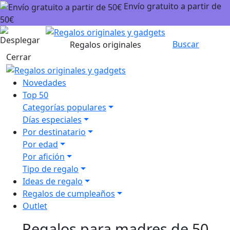
Envío gratuito a partir de
50€
Carrito
Buscar
Regalos originales
Cerrar
Novedades
Top 50
Categorías populares
Días especiales
Por destinatario
Por edad
Por afición
Tipo de regalo
Ideas de regalo
Regalos de cumpleaños
Outlet
Regalos para madres de 50