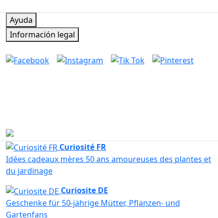
Regalar es dar sin recibir nada a cambio
Ayuda
Información legal
Síguenos
Contacto y atención al cliente
Escríbenos y te contestamos rápidamente. Horario de atención
al cliente: de lunes a jueves, de 10:00 a 14:00 y de 15:00 a
18:00; los viernes, de 10:00 a 14:00.
Escríbenos ahora
Curiosité FR
Idées cadeaux mères 50 ans amoureuses des plantes et
du jardinage
Curiosite DE
Geschenke für 50-jährige Mütter, Pflanzen- und
Gartenfans