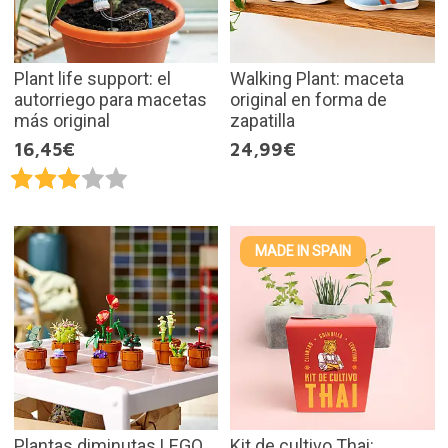
Plant life support: el
Walking Plant: maceta
autorriego para macetas
original en forma de
más original
zapatilla
16,45€
24,99€
MADE IN SPAIN
Plantas diminutas LEGO
Kit de cultivo Thai: