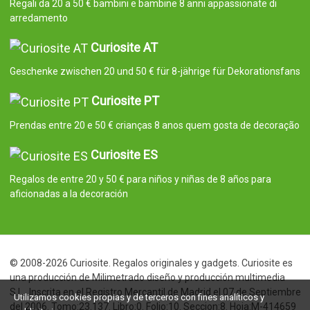
Regali da 20 a 50 € bambini e bambine 8 anni appassionate di
arredamento
Curiosite AT
Geschenke zwischen 20 und 50 € für 8-jährige für Dekorationsfans
Curiosite PT
Prendas entre 20 e 50 € crianças 8 anos quem gosta de decoração
Curiosite ES
Regalos de entre 20 y 50 € para niños y niñas de 8 años para
aficionadas a la decoración
© 2008-2026 Curiosite. Regalos originales y gadgets. Curiosite es
una producción de Milimetrado diseño y producción multimedia
S.L.. Inscrita en el Registro Mercantil de Madrid el 07 de Septiembre
Utilizamos cookies propias y de terceros con fines analíticos y
del 2006. Tomo:23.137. Libro:0. Folio:10. Seccion:8. Hoja:M-414659