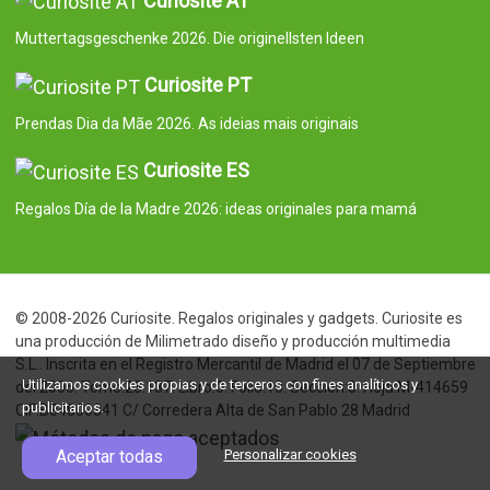
Curiosite AT
Muttertagsgeschenke 2026. Die originellsten Ideen
Curiosite PT
Prendas Dia da Mãe 2026. As ideias mais originais
Curiosite ES
Regalos Día de la Madre 2026: ideas originales para mamá
© 2008-2026 Curiosite. Regalos originales y gadgets. Curiosite es
una producción de Milimetrado diseño y producción multimedia
S.L.. Inscrita en el Registro Mercantil de Madrid el 07 de Septiembre
Utilizamos cookies propias y de terceros con fines analíticos y
del 2006. Tomo:23.137. Libro:0. Folio:10. Seccion:8. Hoja:M-414659
publicitarios.
CIF:B84800341 C/ Corredera Alta de San Pablo 28 Madrid
Aceptar todas
Personalizar cookies