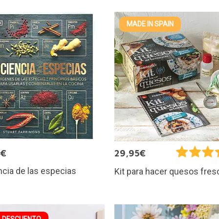
MADE IN SPAIN
5€
29,95€
ncia de las especias
Kit para hacer quesos fre
 DESCUENTO