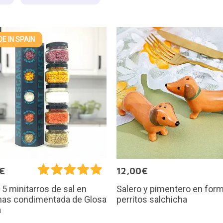
E IN SPAIN
€
12,00€
Salero y pimentero en for
 5 minitarros de sal en
perritos salchicha
as condimentada de Glosa
a