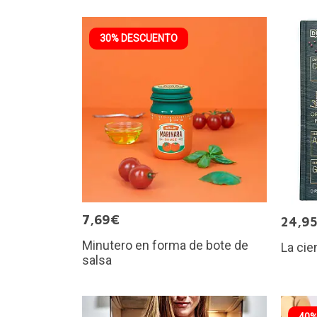
30% DESCUENTO
7,69€
24,9
Minutero en forma de bote de
La cie
salsa
40%