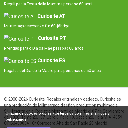
Regali per la Festa della Mamma persone 60 anni
Curiosite AT
Muttertagsgeschenke für 60-jährige
Curiosite PT
Prendas para o Dia da Mãe pessoas 60 anos
Curiosite ES
Regalos del Día de la Madre para personas de 60 años
© 2008-2026 Curiosite. Regalos originales y gadgets. Curiosite es
una producción de Milimetrado diseño y producción multimedia
S.L.. Inscrita en el Registro Mercantil de Madrid el 07 de Septiembre
Utilizamos cookies propias y de terceros con fines analíticos y
del 2006. Tomo:23.137. Libro:0. Folio:10. Seccion:8. Hoja:M-414659
publicitarios.
CIF:B84800341 C/ Corredera Alta de San Pablo 28 Madrid