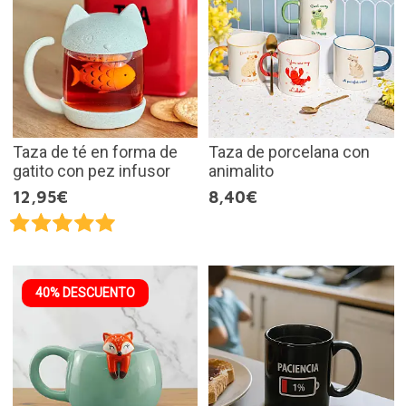
Taza de té en forma de
Taza de porcelana con
gatito con pez infusor
animalito
12,95€
8,40€
40% DESCUENTO