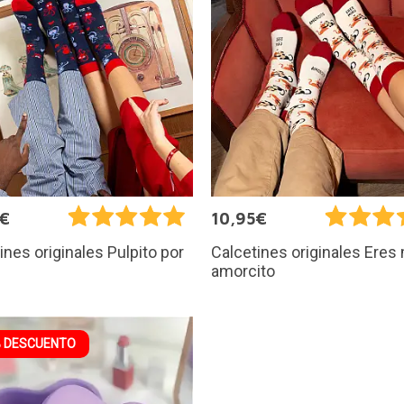
5€
10,95€
ines originales Pulpito por
Calcetines originales Eres
amorcito
 DESCUENTO