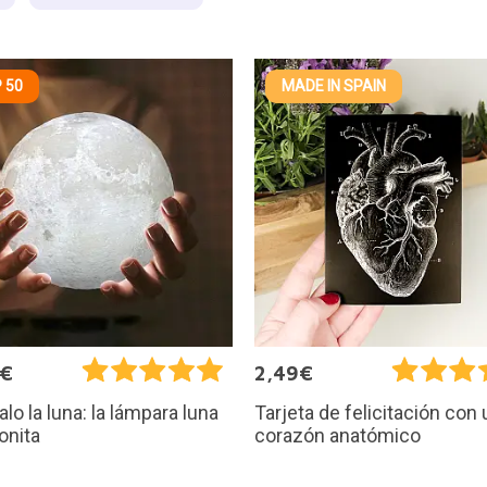
 50
MADE IN SPAIN
5€
2,49€
alo la luna: la lámpara luna
Tarjeta de felicitación con 
onita
corazón anatómico