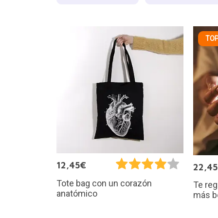
TOP
12,45€
22,4
Tote bag con un corazón
Te reg
anatómico
más b