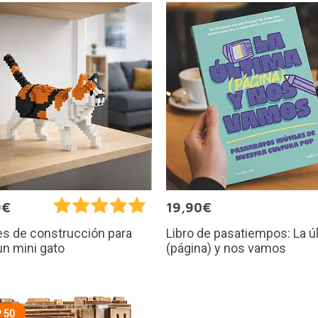
9€
19,90€
Libro de pasatiempos: La ú
s de construcción para
(página) y nos vamos
un mini gato
 50