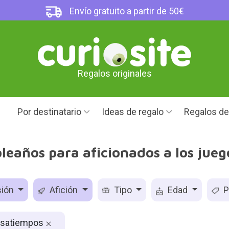
Envío gratuito a partir de 50€
Regalos originales
Por destinatario
Ideas de regalo
Regalos d
leaños para aficionados a los jueg
ión
Afición
Tipo
Edad
P
asatiempos