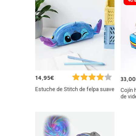
40%
14,95€
33,0
Estuche de Stitch de felpa suave
Cojín 
de vi