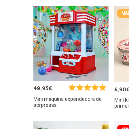
MAD
49,95€
6,90
Mini máquina expendedora de
Mini k
sorpresas
primer