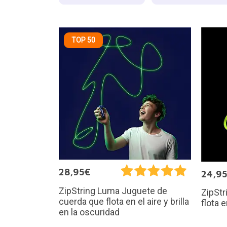
TOP 50
28,95€
24,9
ZipString Luma Juguete de
ZipStr
cuerda que flota en el aire y brilla
flota e
en la oscuridad