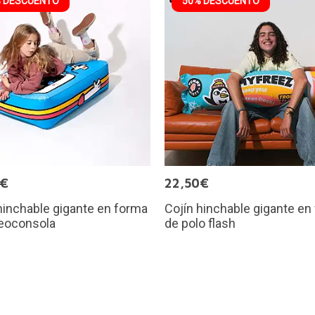
 DESCUENTO
50% DESCUENTO
0€
22,50€
hinchable gigante en forma
Cojín hinchable gigante en
deoconsola
de polo flash