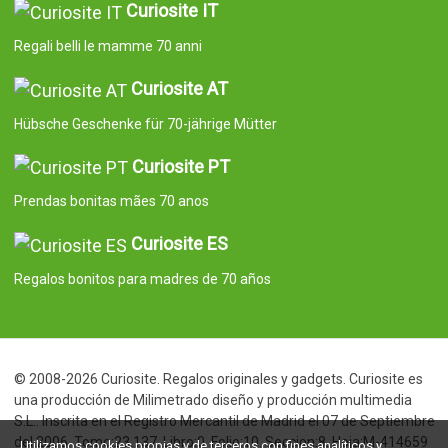
Curiosite IT
Regali belli le mamme 70 anni
Curiosite AT
Hübsche Geschenke für 70-jährige Mütter
Curiosite PT
Prendas bonitas mães 70 anos
Curiosite ES
Regalos bonitos para madres de 70 años
© 2008-2026 Curiosite. Regalos originales y gadgets. Curiosite es
una producción de Milimetrado diseño y producción multimedia
S.L.. Inscrita en el Registro Mercantil de Madrid el 07 de Septiembre
del 2006. Tomo:23.137. Libro:0. Folio:10. Seccion:8. Hoja:M-414659
Utilizamos cookies propias y de terceros con fines analíticos y