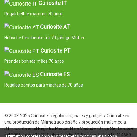
Curiosite IT
Regali belli le mamme 70 anni
Curiosite AT
Hübsche Geschenke für 70-jährige Mütter
Curiosite PT
Prendas bonitas mães 70 anos
Curiosite ES
Regalos bonitos para madres de 70 años
© 2008-2026 Curiosite. Regalos originales y gadgets. Curiosite es
una producción de Milimetrado diseño y producción multimedia
S.L.. Inscrita en el Registro Mercantil de Madrid el 07 de Septiembre
del 2006. Tomo:23.137. Libro:0. Folio:10. Seccion:8. Hoja:M-414659
Utilizamos cookies propias y de terceros con fines analíticos y