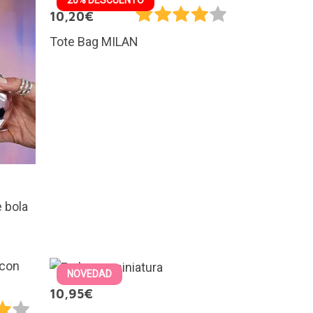
10,20€
Tote Bag MILAN
 bola
NOVEDAD
10,95€