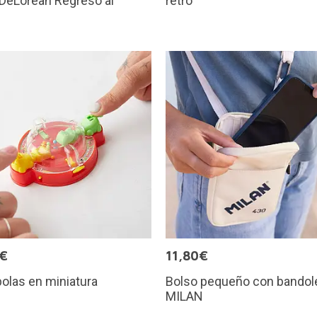
 DeLorean Regreso al
retro
5€
11,80€
olas en miniatura
Bolso pequeño con bandol
MILAN