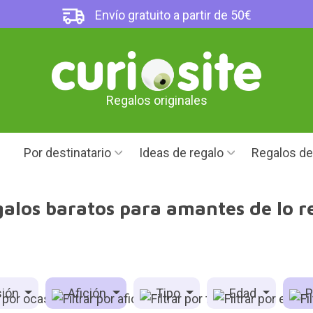
Envío gratuito a partir de 50€
Regalos originales
Por destinatario
Ideas de regalo
Regalos d
alos baratos para amantes de lo r
ión
Afición
Tipo
Edad
P