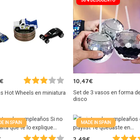
5€
10,47€
Set de 3 vasos en forma de
s Hot Wheels en miniatura
disco
E IN SPAIN
MADE IN SPAIN
€
2,49€