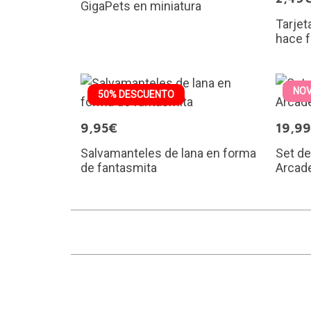
GigaPets en miniatura
Tarjet
hace fa
NO
50% DESCUENTO
9,95€
19,9
Salvamanteles de lana en forma
Set d
de fantasmita
Arcad