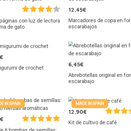
€
12,45€
Marcadores de copa en fo
áginas con luz de lectura
escarabajos
ma de gato
5€
6,45€
igurumi de crochet
Abrebotellas original en fo
escarabajo
E IN SPAIN
MADE IN SPAIN
12,90€
0€
Kit de cultivo de café
e 6 bombas de semillas: