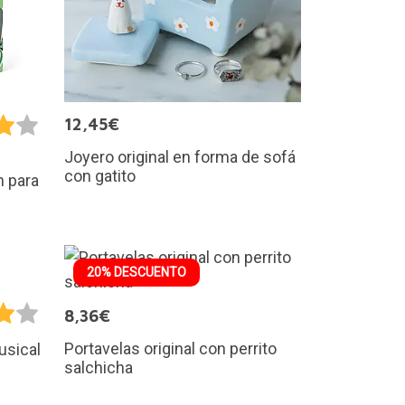
12,45€
Joyero original en forma de sofá
con gatito
n para
20% DESCUENTO
8,36€
Portavelas original con perrito
usical
salchicha