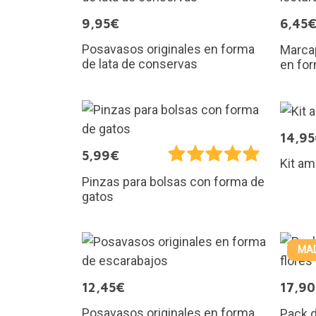
9,95€
6,45
Posavasos originales en forma
Marcap
de lata de conservas
en for
14,9
5,99€
Kit am
Pinzas para bolsas con forma de
gatos
MAD
12,45€
17,9
Posavasos originales en forma
Pack d