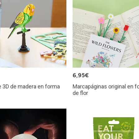
€
6,95€
e 3D de madera en forma
Marcapáginas original en 
e
de flor