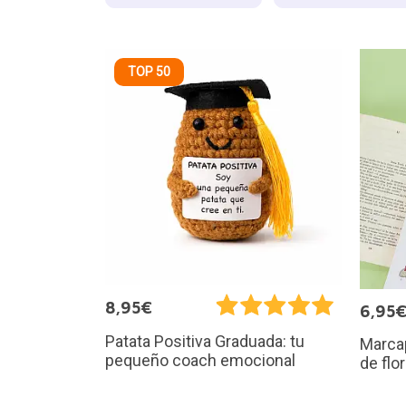
TOP 50
8,95€
6,95
Patata Positiva Graduada: tu
Marcap
pequeño coach emocional
de flor