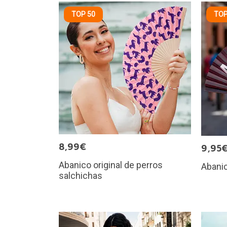
TOP 50
TOP
8,99€
9,95
Abanico original de perros
Abanic
salchichas