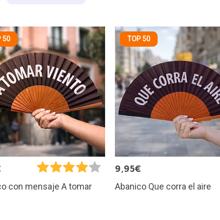
 50
TOP 50
€
9,95€
Abanico Que corra el aire
co con mensaje A tomar