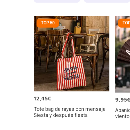
TOP 50
TOP
12,45€
9,95
Tote bag de rayas con mensaje
Abani
Siesta y después fiesta
viento