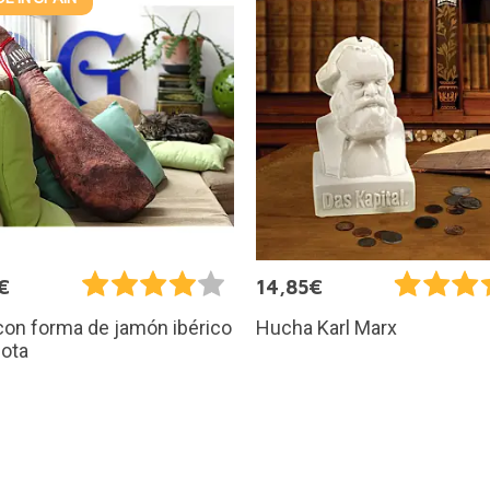
€
14,85€
con forma de jamón ibérico
Hucha Karl Marx
lota