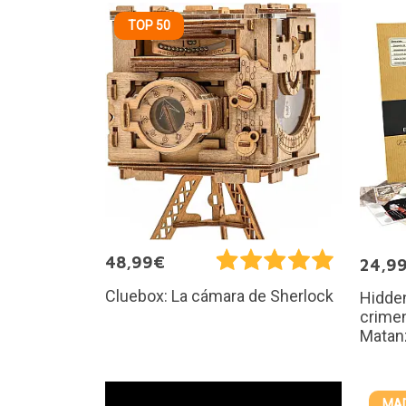
TOP 50
48,99€
24,9
Cluebox: La cámara de Sherlock
Hidden
crimen
Matan
MAD