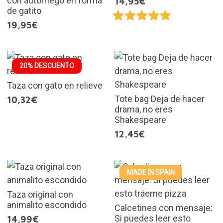
con autorriego en forma
14,95€
de gatito
19,95€
20% DESCUENTO
Taza con gato en relieve
Tote bag Deja de hacer
10,32€
drama, no eres
Shakespeare
12,45€
MADE IN SPAIN
Taza original con
animalito escondido
Calcetines con mensaje:
Si puedes leer esto
14,99€