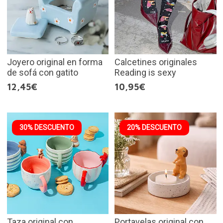
Joyero original en forma
Calcetines originales
de sofá con gatito
Reading is sexy
12,45€
10,95€
30% DESCUENTO
20% DESCUENTO
Taza original con
Portavelas original con