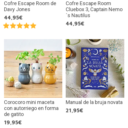
Cofre Escape Room de
Cofre Escape Room
Davy Jones
Cluebox 3, Captain Nemo
´s Nautilus
44,95€
44,95€
Corocoro mini maceta
Manual de la bruja novata
con autorriego en forma
21,95€
de gatito
19,95€