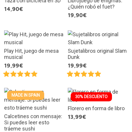
Taza con bicicleta en 3D
Librojuego de enigmas:
¿Quién robó el fuet?
14,90€
19,90€
Play Hit, juego de mesa
Sujetalibros original Slam
musical
Dunk
19,99€
19,99€
MADE IN SPAIN
30% DESCUENTO
Florero en forma de libro
Calcetines con mensaje:
13,99€
Si puedes leer esto
tráeme sushi