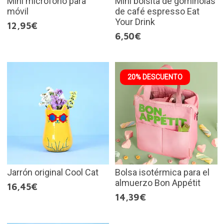
Mini micrófono para
Mini bolsita de gominolas
móvil
de café espresso Eat
Your Drink
12,95€
6,50€
20% DESCUENTO
Jarrón original Cool Cat
Bolsa isotérmica para el
almuerzo Bon Appétit
16,45€
14,39€