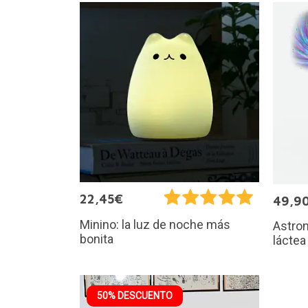
22,45€
49,9
Minino: la luz de noche más
Astron
bonita
láctea
50% DESCUENTO