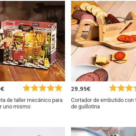
5€
29,95€
a de taller mecánico para
Cortador de embutido con
r uno mismo
de guillotina