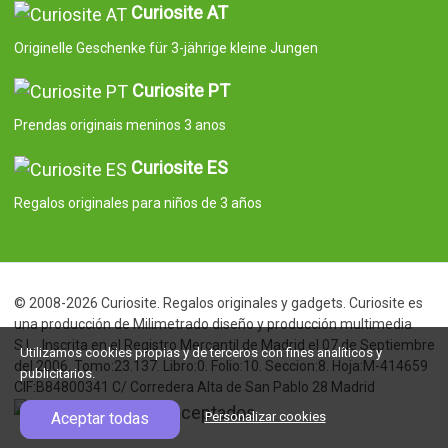
Curiosite AT
Originelle Geschenke für 3-jährige kleine Jungen
Curiosite PT
Prendas originais meninos 3 anos
Curiosite ES
Regalos originales para niños de 3 años
© 2008-2026 Curiosite. Regalos originales y gadgets. Curiosite es
una producción de Milimetrado diseño y producción multimedia
S.L.. Inscrita en el Registro Mercantil de Madrid el 07 de Septiembre
Utilizamos cookies propias y de terceros con fines analíticos y
del 2006. Tomo:23.137. Libro:0. Folio:10. Seccion:8. Hoja:M-414659
publicitarios.
CIF:B84800341 C/ Corredera Alta de San Pablo 28 Madrid
Aceptar todas
Personalizar cookies