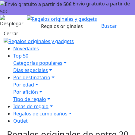
Envío gratuito a partir de
50€
Carrito
Buscar
Regalos originales
Cerrar
Novedades
Top 50
Categorías populares
Días especiales
Por destinatario
Por edad
Por afición
Tipo de regalo
Ideas de regalo
Regalos de cumpleaños
Outlet
Regalos originales de entre 20