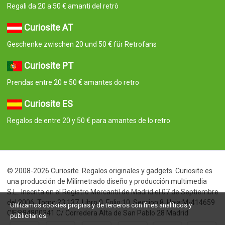
Regali da 20 a 50 € amanti del retrò
Curiosite AT
Geschenke zwischen 20 und 50 € für Retrofans
Curiosite PT
Prendas entre 20 e 50 € amantes do retro
Curiosite ES
Regalos de entre 20 y 50 € para amantes de lo retro
© 2008-2026 Curiosite. Regalos originales y gadgets. Curiosite es
una producción de Milimetrado diseño y producción multimedia
S.L.. Inscrita en el Registro Mercantil de Madrid el 07 de Septiembre
del 2006. Tomo:23.137. Libro:0. Folio:10. Seccion:8. Hoja:M-414659
Utilizamos cookies propias y de terceros con fines analíticos y
CIF:B84800341 C/ Corredera Alta de San Pablo 28 Madrid
publicitarios.