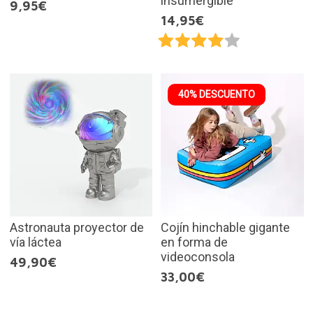
insumergible
9,95€
14,95€
40% DESCUENTO
Astronauta proyector de
Cojín hinchable gigante
vía láctea
en forma de
videoconsola
49,90€
33,00€