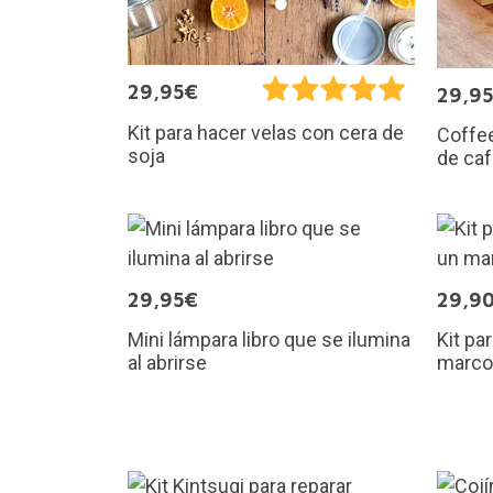
29,95€
29,9
Kit para hacer velas con cera de
Coffee
soja
de ca
29,95€
29,9
Mini lámpara libro que se ilumina
Kit pa
al abrirse
marco