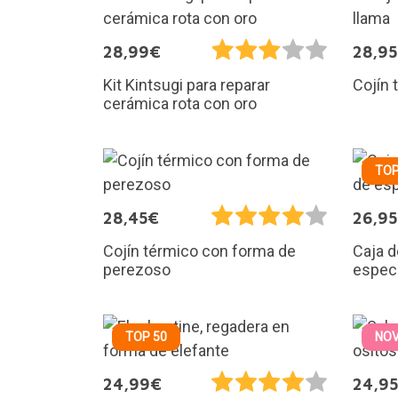
28,99€
28,9
Kit Kintsugi para reparar
Cojín 
cerámica rota con oro
TOP
28,45€
26,9
Cojín térmico con forma de
Caja d
perezoso
especi
TOP 50
NO
24,99€
24,9