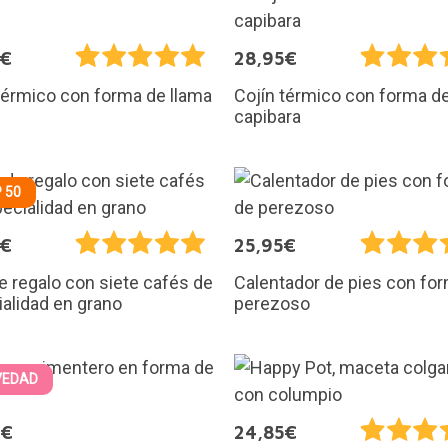
5€
28,95€
térmico con forma de llama
Cojín térmico con forma d
capibara
 50
5€
25,95€
e regalo con siete cafés de
Calentador de pies con fo
alidad en grano
perezoso
VEDAD
5€
24,85€