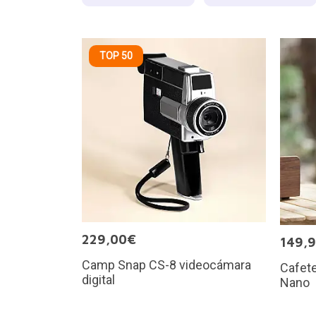
TOP 50
229,00€
149,
Camp Snap CS-8 videocámara
Cafete
digital
Nano