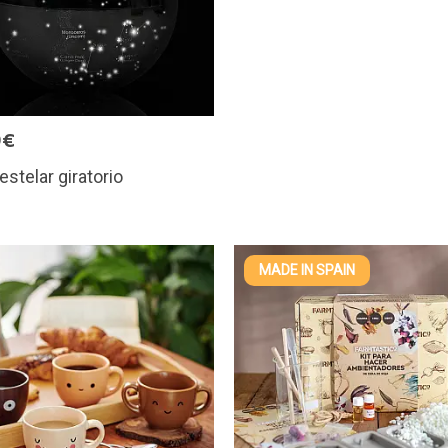
9€
estelar giratorio
MADE IN SPAIN