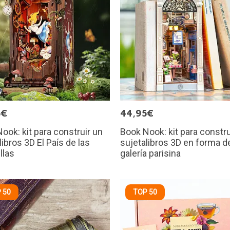
5€
44,95€
ook: kit para construir un
Book Nook: kit para constru
libros 3D El País de las
sujetalibros 3D en forma d
llas
galería parisina
 50
TOP 50