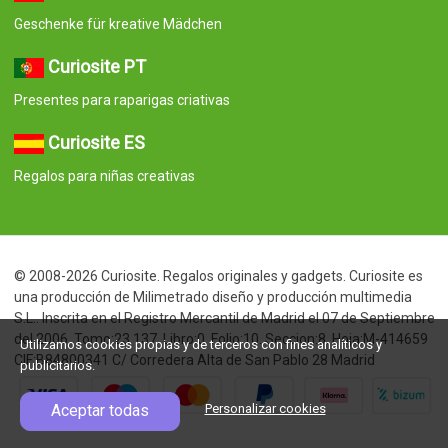
Geschenke für kreative Mädchen
Curiosite PT
Presentes para raparigas criativas
Curiosite ES
Regalos para niñas creativas
© 2008-2026 Curiosite. Regalos originales y gadgets. Curiosite es
una producción de Milimetrado diseño y producción multimedia
S.L.. Inscrita en el Registro Mercantil de Madrid el 07 de Septiembre
del 2006. Tomo:23.137. Libro:0. Folio:10. Seccion:8. Hoja:M-414659
Utilizamos cookies propias y de terceros con fines analíticos y
CIF:B84800341 C/ Corredera Alta de San Pablo 28 Madrid
publicitarios.
Aceptar todas
Personalizar cookies