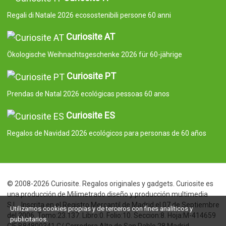
Regali di Natale 2026 ecosostenibili persone 60 anni
Curiosite AT
Ökologische Weihnachtsgeschenke 2026 für 60-jährige
Curiosite PT
Prendas de Natal 2026 ecológicas pessoas 60 anos
Curiosite ES
Regalos de Navidad 2026 ecológicos para personas de 60 años
© 2008-2026 Curiosite. Regalos originales y gadgets. Curiosite es
una producción de Milimetrado diseño y producción multimedia
S.L.. Inscrita en el Registro Mercantil de Madrid el 07 de Septiembre
Utilizamos cookies propias y de terceros con fines analíticos y
del 2006. Tomo:23.137. Libro:0. Folio:10. Seccion:8. Hoja:M-414659
publicitarios.
CIF:B84800341 C/ Corredera Alta de San Pablo 28 Madrid