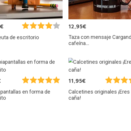
5€
12,95€
Taza con mensaje Cargan
uta de escritorio
cafeína...
€
11,95€
pantallas en forma de
Calcetines originales ¡Eres 
ito
caña!