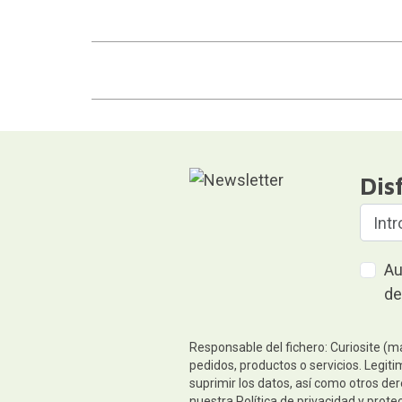
Dis
Au
de
Responsable del fichero: Curiosite (m
pedidos, productos o servicios. Legiti
suprimir los datos, así como otros de
nuestra
Política de privacidad y prote