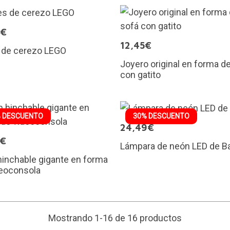
9€
12,45€
s de cerezo LEGO
Joyero original en forma d
con gatito
 DESCUENTO
30% DESCUENTO
24,49€
0€
Lámpara de neón LED de Ba
hinchable gigante en forma
deoconsola
Mostrando 1-16 de 16 productos