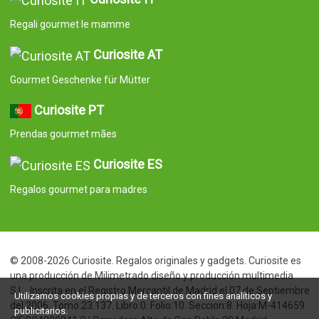
Regali gourmet le mamme
Curiosite AT
Gourmet Geschenke für Mütter
Curiosite PT
Prendas gourmet mães
Curiosite ES
Regalos gourmet para madres
© 2008-2026 Curiosite. Regalos originales y gadgets. Curiosite es
una producción de Milimetrado diseño y producción multimedia
S.L.. Inscrita en el Registro Mercantil de Madrid el 07 de Septiembre
Utilizamos cookies propias y de terceros con fines analíticos y
del 2006. Tomo:23.137. Libro:0. Folio:10. Seccion:8. Hoja:M-414659
publicitarios.