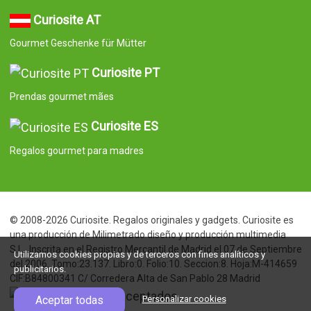
Curiosite AT
Gourmet Geschenke für Mütter
Curiosite PT
Prendas gourmet mães
Curiosite ES
Regalos gourmet para madres
© 2008-2026 Curiosite. Regalos originales y gadgets. Curiosite es
una producción de Milimetrado diseño y producción multimedia
S.L.. Inscrita en el Registro Mercantil de Madrid el 07 de Septiembre
Utilizamos cookies propias y de terceros con fines analíticos y
del 2006. Tomo:23.137. Libro:0. Folio:10. Seccion:8. Hoja:M-414659
publicitarios.
CIF:B84800341 C/ Corredera Alta de San Pablo 28 Madrid
Aceptar todas
Personalizar cookies