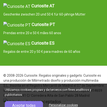
Curiosite AT
Geschenke zwischen 20 und 50 € für 60-jährige Mütter
Curiosite PT
Prendas entre 20 e 50 € mães 60 anos
Curiosite ES
Regalos de entre 20 y 50 € para madres de 60 años
© 2008-2026 Curiosite. Regalos originales y gadgets. Curiosite es
una producción de Milimetrado diseño y producción multimedia
S.L.. Inscrita en el Registro Mercantil de Madrid el 07 de Septiembre
Utilizamos cookies propias y de terceros con fines analíticos y
del 2006. Tomo:23.137. Libro:0. Folio:10. Seccion:8. Hoja:M-414659
publicitarios.
CIF:B84800341 C/ Corredera Alta de San Pablo 28 Madrid
Aceptar todas
Personalizar cookies