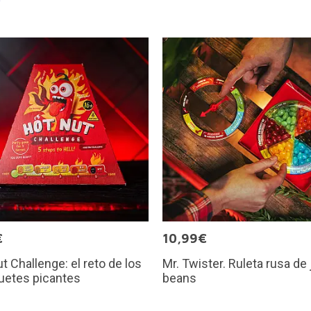
€
10,99€
t Challenge: el reto de los
Mr. Twister. Ruleta rusa de 
uetes picantes
beans