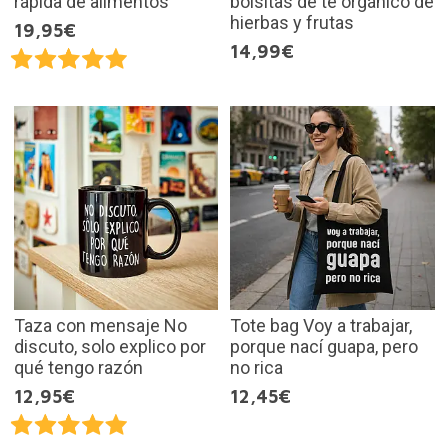
rápida de alimentos
bolsitas de té orgánico de
hierbas y frutas
19,95€
14,99€
Taza con mensaje No
Tote bag Voy a trabajar,
discuto, solo explico por
porque nací guapa, pero
qué tengo razón
no rica
12,95€
12,45€