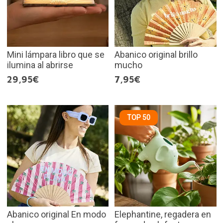
Mini lámpara libro que se
Abanico original brillo
ilumina al abrirse
mucho
29,95€
7,95€
TOP 50
Abanico original En modo
Elephantine, regadera en