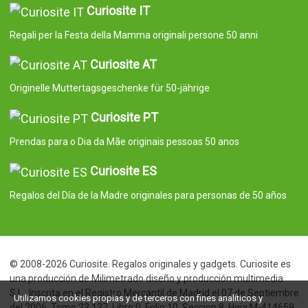
Curiosite IT
Regali per la Festa della Mamma originali persone 50 anni
Curiosite AT
Originelle Muttertagsgeschenke für 50-jährige
Curiosite PT
Prendas para o Dia da Mãe originais pessoas 50 anos
Curiosite ES
Regalos del Día de la Madre originales para personas de 50 años
© 2008-2026 Curiosite. Regalos originales y gadgets. Curiosite es
una producción de Milimetrado diseño y producción multimedia
S.L.. Inscrita en el Registro Mercantil de Madrid el 07 de Septiembre
Utilizamos cookies propias y de terceros con fines analíticos y
del 2006. Tomo:23.137. Libro:0. Folio:10. Seccion:8. Hoja:M-414659