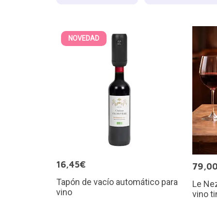
NOVEDAD
16,45€
79,0
Tapón de vacío automático para
Le Nez
vino
vino t