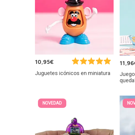
10,95€
11,96
Juguetes icónicos en miniatura
Juego
queda
NOVEDAD
NO