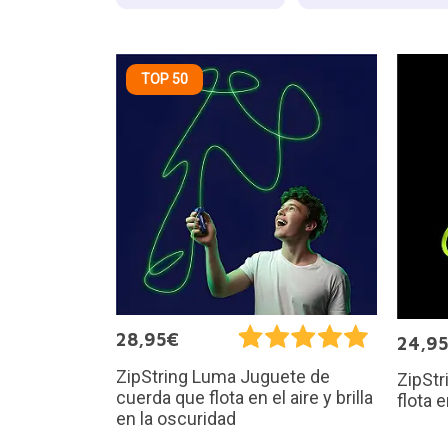
TOP 50
28,95€
24,9
ZipString Luma Juguete de
ZipStr
cuerda que flota en el aire y brilla
flota e
en la oscuridad