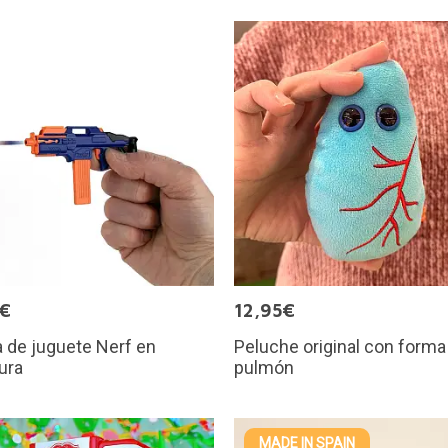
5€
12,95€
a de juguete Nerf en
Peluche original con forma
ura
pulmón
MADE IN SPAIN