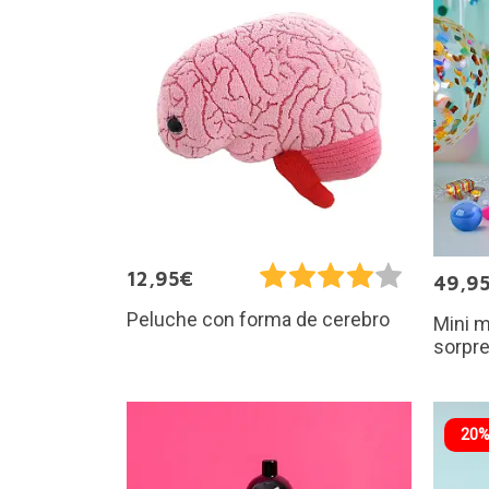
12,95€
49,9
Peluche con forma de cerebro
Mini 
sorpr
20%