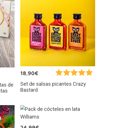
18,90€
Set de salsas picantes Crazy
tas de
Bastard
utas
24,99€