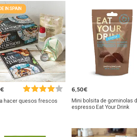
E IN SPAIN
5€
6,50€
Mini bolsita de gominolas 
ra hacer quesos frescos
espresso Eat Your Drink