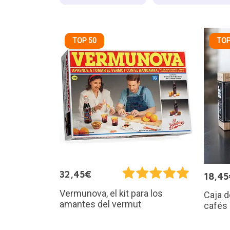
TOP 50
TOP
32,45€
18,45
Vermunova, el kit para los
Caja d
amantes del vermut
cafés