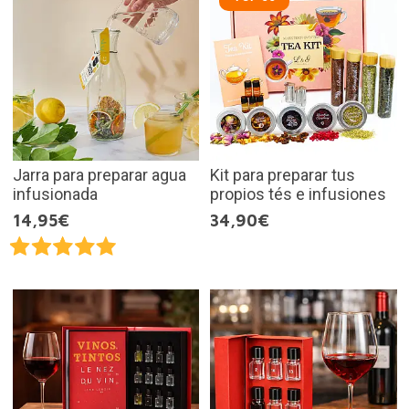
Jarra para preparar agua
Kit para preparar tus
infusionada
propios tés e infusiones
14,95€
34,90€