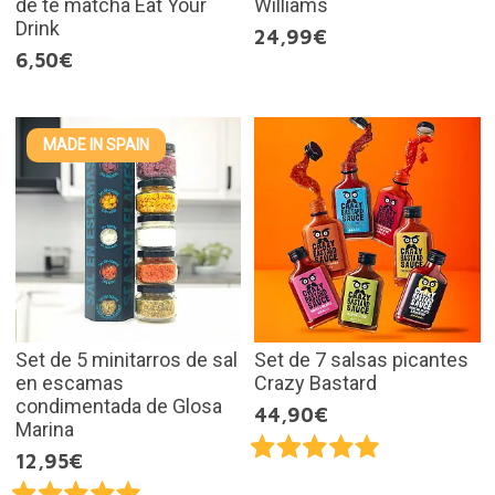
de té matcha Eat Your
Williams
Drink
24,99€
6,50€
MADE IN SPAIN
Set de 5 minitarros de sal
Set de 7 salsas picantes
en escamas
Crazy Bastard
condimentada de Glosa
44,90€
Marina
12,95€