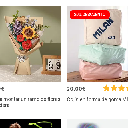
20% DESCUENTO
9€
20,00€
ra montar un ramo de flores
Cojín en forma de goma M
dera