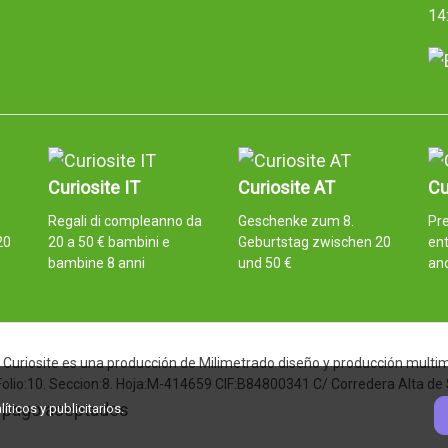
14
Curiosite IT
Curiosite AT
Cu
Regali di compleanno da
Geschenke zum 8.
Pre
20
20 a 50 € bambini e
Geburtstag zwischen 20
ent
bambine 8 anni
und 50 €
an
Curiosite es una producción de Milimetrado diseño y producción multimed
 Folio:10. Seccion:8. Hoja:M-414659 CIF:B84800341 C/ Corredera Alta de
ticos y publicitarios.