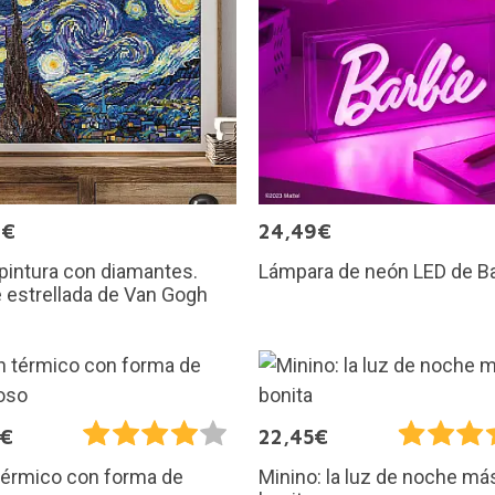
9€
24,49€
 pintura con diamantes.
Lámpara de neón LED de Ba
 estrellada de Van Gogh
5€
22,45€
térmico con forma de
Minino: la luz de noche má