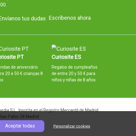
:00.
Escríbenos ahora
riosite PT
Curiosite ES
ndas de aniversário
Regalos de cumpleaños
re 20 e 50 € crianças 8
de entre 20 y 50 € para
os
niños y niñas de 8 años
ia S.L.. Inscrita en el Registro Mercantil de Madrid
 San Pablo 28 Madrid
Aceptar todas
Personalizar cookies