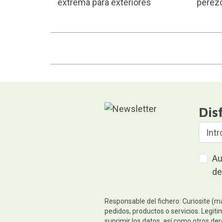
extrema para exteriores
perez
Dis
Au
de
Responsable del fichero: Curiosite (m
pedidos, productos o servicios. Legiti
suprimir los datos, así como otros de