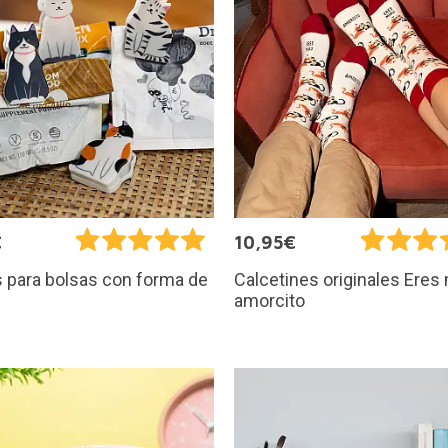
€
10,95€
 para bolsas con forma de
Calcetines originales Eres
amorcito