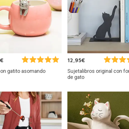
9€
12,95€
con gatito asomando
Sujetalibros original con f
de gato