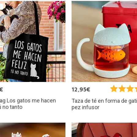
€
12,95€
bag Los gatos me hacen
Taza de té en forma de gat
tú no tanto
pez infusor