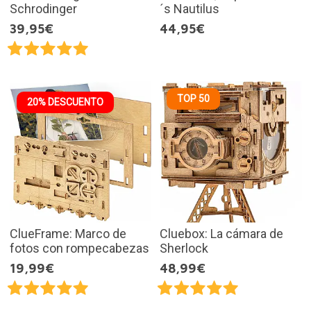
Schrodinger
´s Nautilus
39,95€
44,95€
TOP 50
20% DESCUENTO
ClueFrame: Marco de
Cluebox: La cámara de
fotos con rompecabezas
Sherlock
19,99€
48,99€