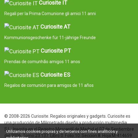
Curiosite IT
Regali per la Prima Comunione gli amici 11 anni
Curiosite AT
Kommunionsgeschenke für 11-jährige Freunde
Curiosite PT
Prendas de comunhão amigos 11 anos
Curiosite ES
Regalos de comunión para amigos de 11 años
© 2008-2026 Curiosite. Regalos originales y gadgets. Curiosite es
una producción de Milimetrado diseño y producción multimedia
S.L.. Inscrita en el Registro Mercantil de Madrid el 07 de Septiembre
Utilizamos cookies propias y de terceros con fines analíticos y
del 2006. Tomo:23.137. Libro:0. Folio:10. Seccion:8. Hoja:M-414659
publicitarios.