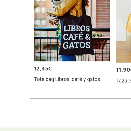
12,45€
11,90
Tote bag Libros, café y gatos
Taza e