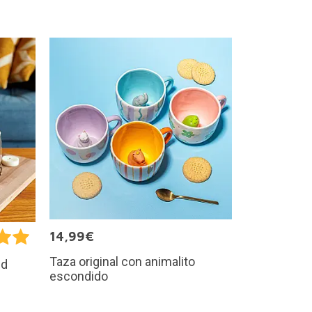
14,99€
Taza original con animalito
ed
escondido