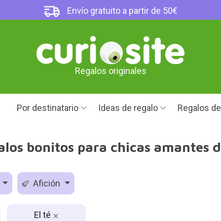
Envío gratuito a partir de 50€
Regalos originales
Por destinatario
Ideas de regalo
Regalos d
los bonitos para chicas amantes d
o
Afición
El té