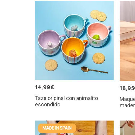
14,99€
18,95
Taza original con animalito
Maque
escondido
mader
MADE IN SPAIN