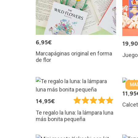
6,95€
19,9
Marcapáginas original en forma
Juego 
de flor
MAD
11,95
14,95€
Calcet
Te regalo la luna: la lámpara luna
más bonita pequeña