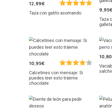
12,99€
9,95
Taza con gatito asomando
Taza 
gallet
10,8
10,95€
Vaciab
salchi
Calcetines con mensaje: Si
puedes leer esto tráeme
chocolate