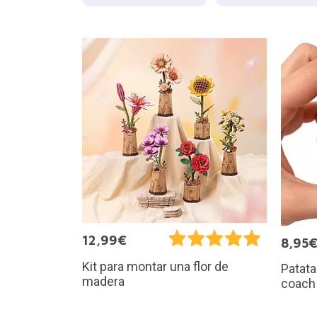
12,99€
8,95
Kit para montar una flor de
Patata
madera
coach