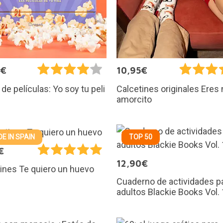
0€
10,95€
de películas: Yo soy tu peli
Calcetines originales Eres
amorcito
E IN SPAIN
TOP 50
€
12,90€
ines Te quiero un huevo
Cuaderno de actividades p
adultos Blackie Books Vol.