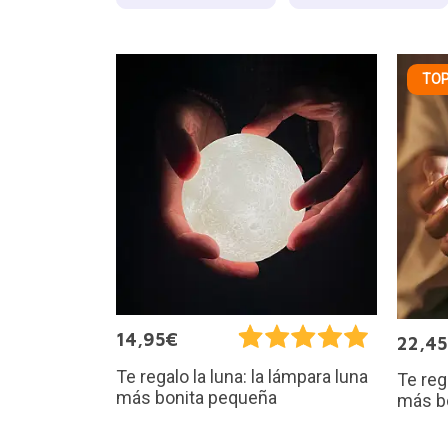
TOP
14,95€
22,4
Te regalo la luna: la lámpara luna
Te reg
más bonita pequeña
más b